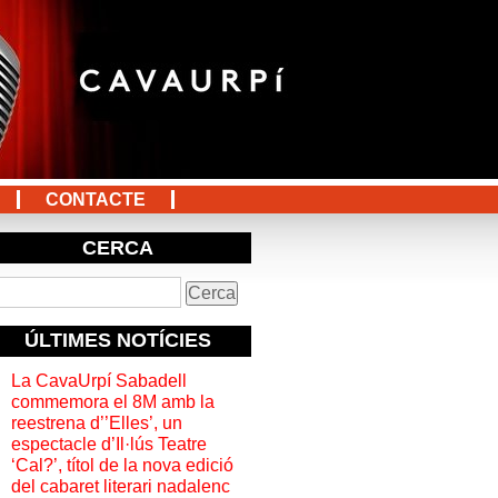
CONTACTE
CERCA
ÚLTIMES NOTÍCIES
La CavaUrpí Sabadell
commemora el 8M amb la
reestrena d’’Elles’, un
espectacle d’Il·lús Teatre
‘Cal?’, títol de la nova edició
del cabaret literari nadalenc