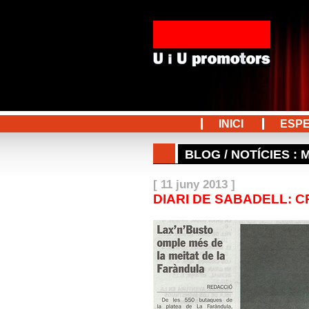
UiU Promotors
INICI
ESP
BLOG / NOTÍCIES : 
[ 11 juny 2013 ]
DIARI DE SABADELL: 